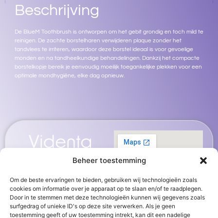
Beschrijving
De BlueM Toothbrush is ontworpen om het gebit grondig en toch mild te
reinigen. De zachte borstelharen verwijderen plaque zonder het
tandvlees te irriteren, waardoor deze borstel ideaal is voor gevoelige
monden en na tandheelkundige behandelingen. Dankzij het compacte
borstelkopje bereik je eenvoudig moeilijk toegankelijke plekken voor een
optimale mondhygiëne, elke dag opnieuw.
Beheer toestemming
Om de beste ervaringen te bieden, gebruiken wij technologieën zoals
cookies om informatie over je apparaat op te slaan en/of te raadplegen.
Door in te stemmen met deze technologieën kunnen wij gegevens zoals
surfgedrag of unieke ID's op deze site verwerken. Als je geen
toestemming geeft of uw toestemming intrekt, kan dit een nadelige