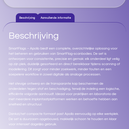
Beschrijving
Aanvullende informatie
Beschrijving
SmartFlags – Apollo biedt een complete, overzichtelijke oplossing voor
het beheren en gebruiken van SmartFlag-scanbodies. De set is
ontworpen voor consistentie, precisie en gemak: elk onderdeel ligt veilig
op zijn plek, duidelijk gesorteerd en direct bereikbaar tijdens scanning of
modellering. Dit zorgt voor minder zoekwerk, minder fouten en een
soepelere workflow in zowel digitale als analoge processen.
Het stevige ontwerp en de transparante kap beschermen de
onderdelen tegen stof en beschadiging, terwijl de indeling een logische,
efficiënte volgorde aanhoudt. Ideaal voor praktijken en laboratoria die
met meerdere implantaatplatformen werken en behoefte hebben aan
snelheid en structuur.
Dankzij het compacte formaat past Apollo eenvoudig op elke werkplek.
De set is duurzaam opgebouwd, makkelijk schoon te houden en klaar
voor intensief dagelijks gebruik.