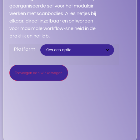
georganiseerde set voor het modulair
werken met scanbodies. Alles netjes bij
elkaar, direct inzetbaar en ontworpen
voor maximale workflow-snelheid in de
praktijk en het lab.
Platform
Toevoegen aan winkelwagen