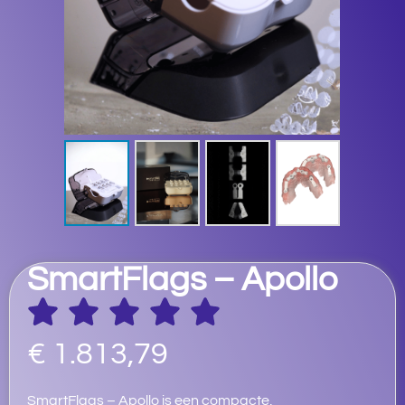
SmartFlags – Apollo
€
1.813,79
SmartFlags – Apollo is een compacte,